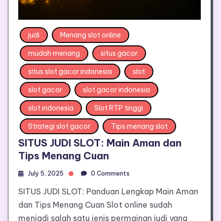
judi
Menang slot online
mudah menang
situs gacor
situs slot gacor indonesia
slot
slot gacor
slot gacor indonesia
slot indonesia
Slot RTP tinggi
Strategi slot gacor
Tips menang slot
SITUS JUDI SLOT: Main Aman dan
Tips Menang Cuan
July 5, 2025
0 Comments
SITUS JUDI SLOT: Panduan Lengkap Main Aman
dan Tips Menang Cuan Slot online sudah
menjadi salah satu jenis permainan judi yang