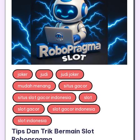
joker
judi
judi joker
mudah menang
situs gacor
situs slot gacor indonesia
slot
slot gacor
slot gacor indonesia
slot indonesia
Tips Dan Trik Bermain Slot
Robopragma