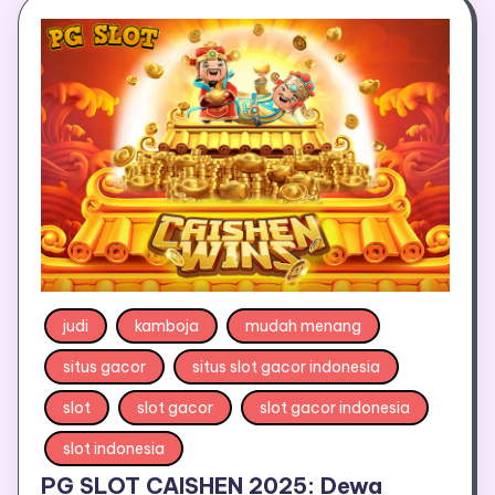
judi
kamboja
mudah menang
situs gacor
situs slot gacor indonesia
slot
slot gacor
slot gacor indonesia
slot indonesia
PG SLOT CAISHEN 2025: Dewa