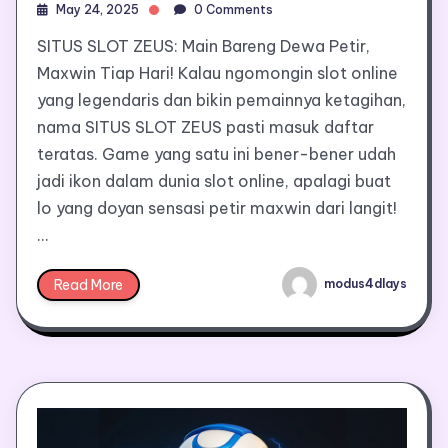
May 24, 2025
0 Comments
SITUS SLOT ZEUS: Main Bareng Dewa Petir,
Maxwin Tiap Hari! Kalau ngomongin slot online
yang legendaris dan bikin pemainnya ketagihan,
nama SITUS SLOT ZEUS pasti masuk daftar
teratas. Game yang satu ini bener-bener udah
jadi ikon dalam dunia slot online, apalagi buat
lo yang doyan sensasi petir maxwin dari langit!
…
Read More
modus4dlays