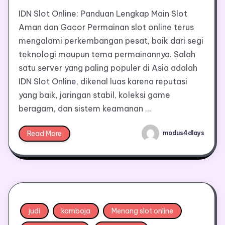
IDN Slot Online: Panduan Lengkap Main Slot
Aman dan Gacor Permainan slot online terus
mengalami perkembangan pesat, baik dari segi
teknologi maupun tema permainannya. Salah
satu server yang paling populer di Asia adalah
IDN Slot Online, dikenal luas karena reputasi
yang baik, jaringan stabil, koleksi game
beragam, dan sistem keamanan …
Read More
modus4dlays
judi
kamboja
Menang slot online