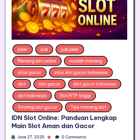
joker
judi
judi joker
Menang slot online
mudah menang
situs gacor
situs slot gacor indonesia
slot
slot gacor
slot gacor indonesia
slot indonesia
Slot RTP tinggi
Strategi slot gacor
Tips menang slot
IDN Slot Online: Panduan Lengkap
Main Slot Aman dan Gacor
June 27, 2025
0 Comments