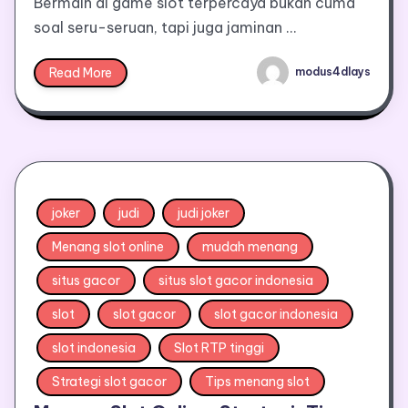
Bermain di game slot terpercaya bukan cuma
soal seru-seruan, tapi juga jaminan …
Read More
modus4dlays
joker
judi
judi joker
Menang slot online
mudah menang
situs gacor
situs slot gacor indonesia
slot
slot gacor
slot gacor indonesia
slot indonesia
Slot RTP tinggi
Strategi slot gacor
Tips menang slot