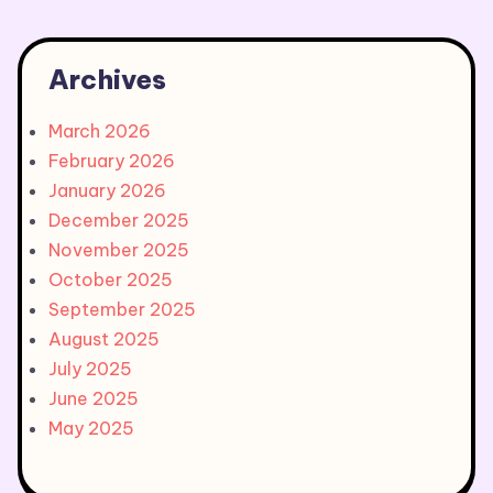
Archives
March 2026
February 2026
January 2026
December 2025
November 2025
October 2025
September 2025
August 2025
July 2025
June 2025
May 2025