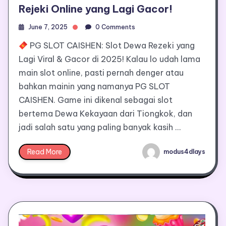
Rejeki Online yang Lagi Gacor!
June 7, 2025
0 Comments
PG SLOT CAISHEN: Slot Dewa Rezeki yang
Lagi Viral & Gacor di 2025! Kalau lo udah lama
main slot online, pasti pernah denger atau
bahkan mainin yang namanya PG SLOT
CAISHEN. Game ini dikenal sebagai slot
bertema Dewa Kekayaan dari Tiongkok, dan
jadi salah satu yang paling banyak kasih …
Read More
modus4dlays