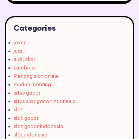
Categories
joker
judi
judi joker
kamboja
Menang slot online
mudah menang
situs gacor
situs slot gacor indonesia
slot
slot gacor
slot gacor indonesia
slot indonesia