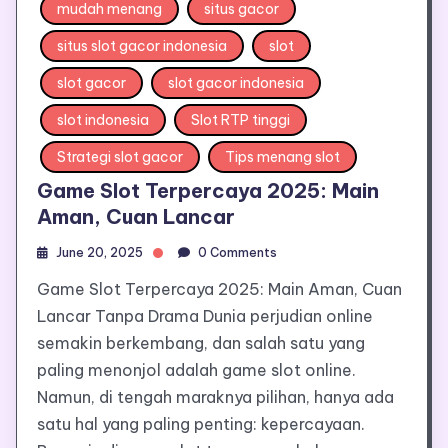
mudah menang
situs gacor
situs slot gacor indonesia
slot
slot gacor
slot gacor indonesia
slot indonesia
Slot RTP tinggi
Strategi slot gacor
Tips menang slot
Game Slot Terpercaya 2025: Main
Aman, Cuan Lancar
June 20, 2025
0 Comments
Game Slot Terpercaya 2025: Main Aman, Cuan
Lancar Tanpa Drama Dunia perjudian online
semakin berkembang, dan salah satu yang
paling menonjol adalah game slot online.
Namun, di tengah maraknya pilihan, hanya ada
satu hal yang paling penting: kepercayaan.