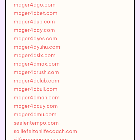
mager4dgo.com
mager4dbet.com
mager4dup.com
mager4day.com
mager4dyes.com
mager4dyuhu.com
mager4dsix.com
mager4dmax.com
mager4drush.com
mager4dclub.com
mager4dbull.com
mager4dman.com
mager4dcuy.com
mager4dmu.com
seelentempo.com
salliefeltonlifecoach.com
silfarmaparacuru.com