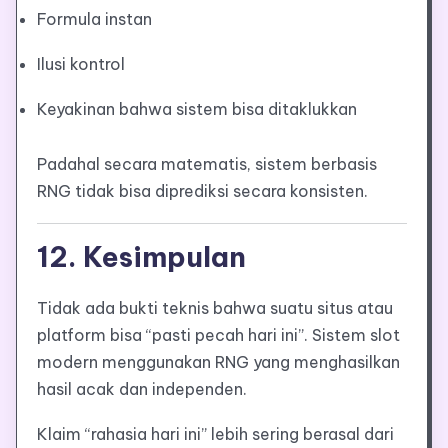
Formula instan
Ilusi kontrol
Keyakinan bahwa sistem bisa ditaklukkan
Padahal secara matematis, sistem berbasis
RNG tidak bisa diprediksi secara konsisten.
12. Kesimpulan
Tidak ada bukti teknis bahwa suatu situs atau
platform bisa “pasti pecah hari ini”. Sistem slot
modern menggunakan RNG yang menghasilkan
hasil acak dan independen.
Klaim “rahasia hari ini” lebih sering berasal dari