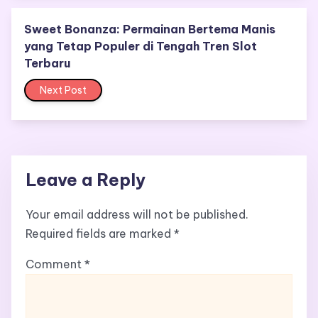
Sweet Bonanza: Permainan Bertema Manis
yang Tetap Populer di Tengah Tren Slot
Terbaru
Next Post
Leave a Reply
Your email address will not be published.
Required fields are marked
*
Comment
*