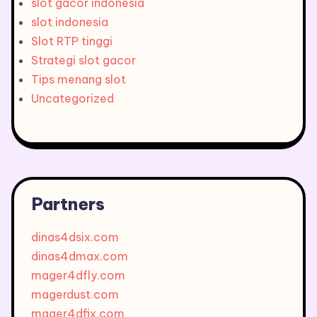
slot gacor indonesia
slot indonesia
Slot RTP tinggi
Strategi slot gacor
Tips menang slot
Uncategorized
Partners
dinas4dsix.com
dinas4dmax.com
mager4dfly.com
magerdust.com
mager4dfix.com