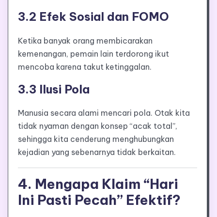
3.2 Efek Sosial dan FOMO
Ketika banyak orang membicarakan
kemenangan, pemain lain terdorong ikut
mencoba karena takut ketinggalan.
3.3 Ilusi Pola
Manusia secara alami mencari pola. Otak kita
tidak nyaman dengan konsep “acak total”,
sehingga kita cenderung menghubungkan
kejadian yang sebenarnya tidak berkaitan.
4. Mengapa Klaim “Hari
Ini Pasti Pecah” Efektif?