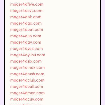
mager4dfive.com
mager4dsvt.com
mager4dok.com
mager4dgo.com
mager4dbet.com
mager4dup.com
mager4day.com
mager4dyes.com
mager4dyuhu.com
mager4dsix.com
mager4dmax.com
mager4drush.com
mager4dclub.com
mager4dbull.com
mager4dman.com
mager4dcuy.com