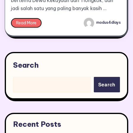
bertema Dewa Kekayaan dari Tiongkok, dan
jadi salah satu yang paling banyak kasih …
Read More
modus4dlays
Search
Search
Recent Posts