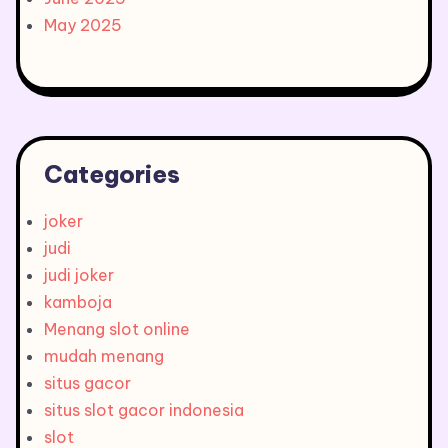
May 2025
Categories
joker
judi
judi joker
kamboja
Menang slot online
mudah menang
situs gacor
situs slot gacor indonesia
slot