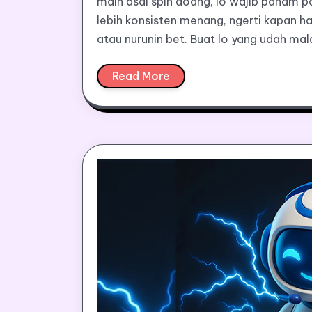
main asal spin doang, lo wajib paham po
lebih konsisten menang, ngerti kapan ha
atau nurunin bet. Buat lo yang udah ma
Read More