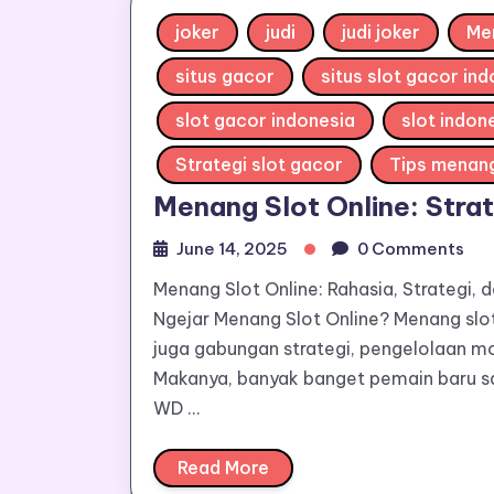
joker
judi
judi joker
Men
situs gacor
situs slot gacor in
slot gacor indonesia
slot indon
Strategi slot gacor
Tips menang
Menang Slot Online: Strat
June 14, 2025
0 Comments
Menang Slot Online: Rahasia, Strategi, 
Ngejar Menang Slot Online? Menang slot
juga gabungan strategi, pengelolaan m
Makanya, banyak banget pemain baru sam
WD …
Read More