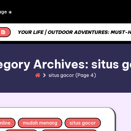
age
 YOUR LIFE | OUTDOOR ADVENTURES: MUST-HAVE GE
gory Archives: situs 
situs gacor
(Page 4)
nline
mudah menang
situs gacor