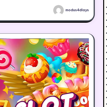
modus4dlays