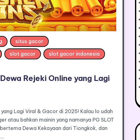
g
situs gacor
slot gacor
slot gacor indonesia
ewa Rejeki Online yang Lagi
ang Lagi Viral & Gacor di 2025! Kalau lo udah
enger atau bahkan mainin yang namanya PG SLOT
t bertema Dewa Kekayaan dari Tiongkok, dan
 …