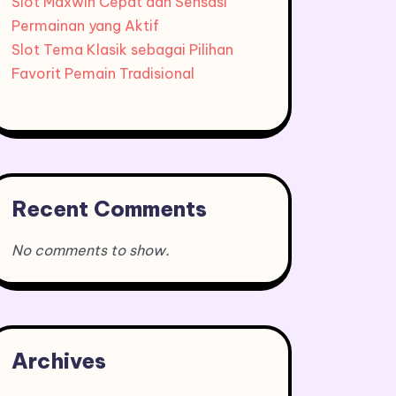
Slot Maxwin Cepat dan Sensasi
Permainan yang Aktif
Slot Tema Klasik sebagai Pilihan
Favorit Pemain Tradisional
Recent Comments
No comments to show.
Archives