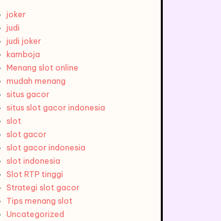
joker
judi
judi joker
kamboja
Menang slot online
mudah menang
situs gacor
situs slot gacor indonesia
slot
slot gacor
slot gacor indonesia
slot indonesia
Slot RTP tinggi
Strategi slot gacor
Tips menang slot
Uncategorized