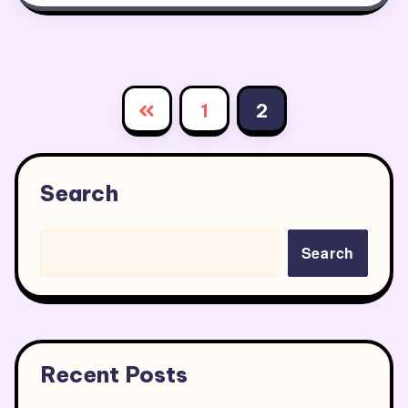
Posts
1
2
pagination
Search
Search
Recent Posts