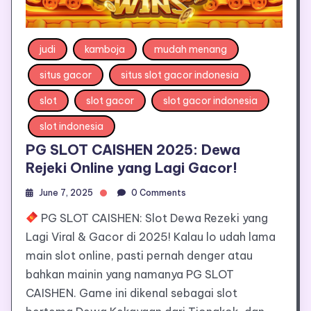
judi
kamboja
mudah menang
situs gacor
situs slot gacor indonesia
slot
slot gacor
slot gacor indonesia
slot indonesia
PG SLOT CAISHEN 2025: Dewa
Rejeki Online yang Lagi Gacor!
June 7, 2025
0 Comments
PG SLOT CAISHEN: Slot Dewa Rezeki yang
Lagi Viral & Gacor di 2025! Kalau lo udah lama
main slot online, pasti pernah denger atau
bahkan mainin yang namanya PG SLOT
CAISHEN. Game ini dikenal sebagai slot