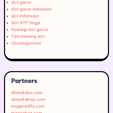
slot gacor
slot gacor indonesia
slot indonesia
Slot RTP tinggi
Strategi slot gacor
Tips menang slot
Uncategorized
Partners
dinas4dsix.com
dinas4dmax.com
mager4dfly.com
magerdust.com